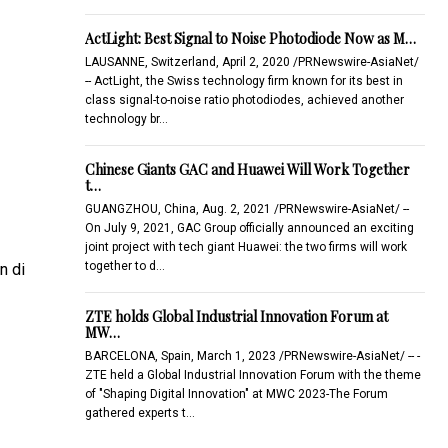
ActLight: Best Signal to Noise Photodiode Now as M…
LAUSANNE, Switzerland, April 2, 2020 /PRNewswire-AsiaNet/
-- ActLight, the Swiss technology firm known for its best in
class signal-to-noise ratio photodiodes, achieved another
technology br…
Chinese Giants GAC and Huawei Will Work Together
t…
GUANGZHOU, China, Aug. 2, 2021 /PRNewswire-AsiaNet/ --
On July 9, 2021, GAC Group officially announced an exciting
joint project with tech giant Huawei: the two firms will work
together to d…
n di
ZTE holds Global Industrial Innovation Forum at
MW…
BARCELONA, Spain, March 1, 2023 /PRNewswire-AsiaNet/ -- -
ZTE held a Global Industrial Innovation Forum with the theme
of "Shaping Digital Innovation" at MWC 2023-The Forum
gathered experts t…