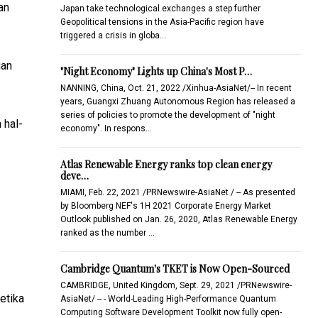
an
Japan take technological exchanges a step further
Geopolitical tensions in the Asia-Pacific region have
triggered a crisis in globa…
gan
"Night Economy" Lights up China's Most P…
NANNING, China, Oct. 21, 2022 /Xinhua-AsiaNet/-- In recent
years, Guangxi Zhuang Autonomous Region has released a
series of policies to promote the development of "night
 hal-
economy". In respons…
Atlas Renewable Energy ranks top clean energy
deve…
MIAMI, Feb. 22, 2021 /PRNewswire-AsiaNet / -- As presented
by Bloomberg NEF's 1H 2021 Corporate Energy Market
Outlook published on Jan. 26, 2020, Atlas Renewable Energy
ranked as the number …
Cambridge Quantum's TKET is Now Open-Sourced
CAMBRIDGE, United Kingdom, Sept. 29, 2021 /PRNewswire-
etika
AsiaNet/ -- - World-Leading High-Performance Quantum
Computing Software Development Toolkit now fully open-