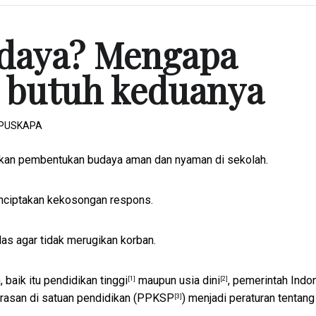
budaya? Mengapa
 butuh keduanya
, PUSKAPA
kan pembentukan budaya aman dan nyaman di sekolah.
nciptakan kekosongan respons.
as agar tidak merugikan korban.
 baik itu
pendidikan tinggi
maupun
usia dini
, pemerintah Indo
[1]
[2]
asan di satuan pendidikan (
PPKSP
) menjadi peraturan tentang
[3]