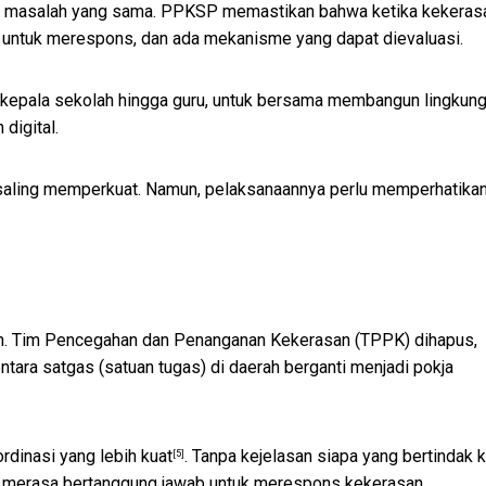
i masalah yang sama. PPKSP memastikan bahwa ketika kekeras
wab untuk merespons, dan ada mekanisme yang dapat dievaluasi.
 kepala sekolah hingga guru, untuk bersama membangun lingkun
 digital.
aling memperkuat. Namun, pelaksanaannya perlu memperhatikan
n. Tim Pencegahan dan Penanganan Kekerasan (TPPK) dihapus,
ntara satgas (satuan tugas) di daerah berganti menjadi pokja
rdinasi yang lebih kuat
. Tanpa kejelasan siapa yang bertindak k
[5]
ang merasa bertanggung jawab untuk merespons kekerasan.