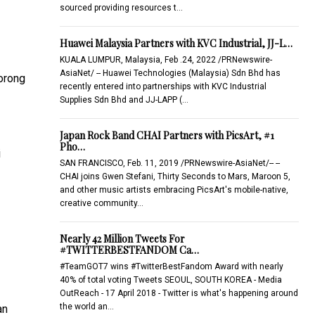
sourced providing resources t…
Huawei Malaysia Partners with KVC Industrial, JJ-L…
KUALA LUMPUR, Malaysia, Feb .24, 2022 /PRNewswire-
AsiaNet/ -- Huawei Technologies (Malaysia) Sdn Bhd has
orong
recently entered into partnerships with KVC Industrial
Supplies Sdn Bhd and JJ-LAPP (…
Japan Rock Band CHAI Partners with PicsArt, #1
Pho…
i
SAN FRANCISCO, Feb. 11, 2019 /PRNewswire-AsiaNet/-- --
CHAI joins Gwen Stefani, Thirty Seconds to Mars, Maroon 5,
and other music artists embracing PicsArt's mobile-native,
creative community…
Nearly 42 Million Tweets For
#TWITTERBESTFANDOM Ca…
#TeamGOT7 wins #TwitterBestFandom Award with nearly
40% of total voting Tweets SEOUL, SOUTH KOREA - Media
OutReach - 17 April 2018 - Twitter is what's happening around
the world an…
an