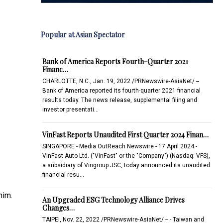
Popular at Asian Spectator
Bank of America Reports Fourth-Quarter 2021
Financ…
CHARLOTTE, N.C., Jan. 19, 2022 /PRNewswire-AsiaNet/ --
Bank of America reported its fourth-quarter 2021 financial
results today. The news release, supplemental filing and
investor presentati…
VinFast Reports Unaudited First Quarter 2024 Finan…
SINGAPORE - Media OutReach Newswire - 17 April 2024 -
VinFast Auto Ltd. ("VinFast" or the "Company") (Nasdaq: VFS),
a subsidiary of Vingroup JSC, today announced its unaudited
financial resu…
nim.
An Upgraded ESG Technology Alliance Drives
Changes…
TAIPEI, Nov. 22, 2022 /PRNewswire-AsiaNet/ -- - Taiwan and