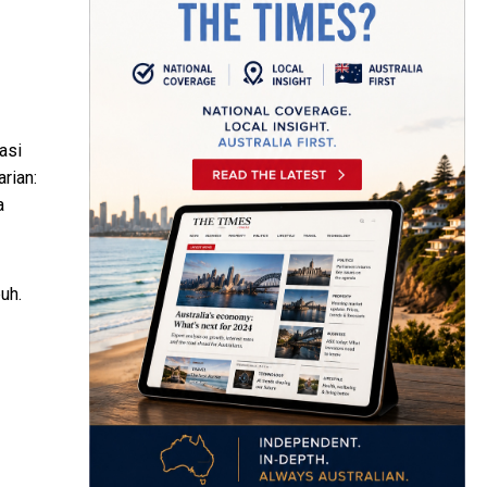
asi
rian:
a
uh.