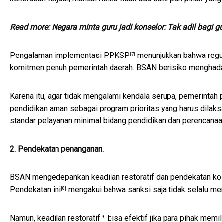
Read more:
Negara minta guru jadi konselor: Tak adil bagi g
Pengalaman implementasi PPKSP
menunjukkan bahwa regul
[7]
komitmen penuh pemerintah daerah. BSAN berisiko menghada
Karena itu, agar tidak mengalami kendala serupa, pemerintah
pendidikan aman sebagai program prioritas yang harus dilaksa
standar pelayanan minimal bidang pendidikan dan perencana
2. Pendekatan penanganan.
BSAN mengedepankan keadilan restoratif dan pendekatan kol
Pendekatan ini
mengakui bahwa sanksi saja tidak selalu mem
[8]
Namun,
keadilan restoratif
bisa efektif jika para pihak memi
[9]