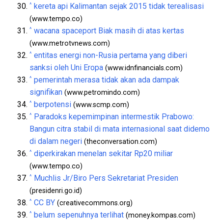
^
kereta api Kalimantan sejak 2015 tidak terealisasi
(www.tempo.co)
^
wacana spaceport Biak masih di atas kertas
(www.metrotvnews.com)
^
entitas energi non-Rusia pertama yang diberi
sanksi oleh Uni Eropa
(www.idnfinancials.com)
^
pemerintah merasa tidak akan ada dampak
signifikan
(www.petromindo.com)
^
berpotensi
(www.scmp.com)
^
Paradoks kepemimpinan intermestik Prabowo:
Bangun citra stabil di mata internasional saat didemo
di dalam negeri
(theconversation.com)
^
diperkirakan menelan sekitar Rp20 miliar
(www.tempo.co)
^
Muchlis Jr/Biro Pers Sekretariat Presiden
(presidenri.go.id)
^
CC BY
(creativecommons.org)
^
belum sepenuhnya terlihat
(money.kompas.com)