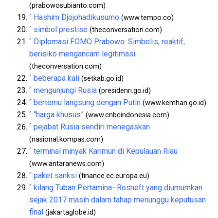
(prabowosubianto.com)
^
Hashim Djojohadikusumo
(www.tempo.co)
^
simbol prestise
(theconversation.com)
^
Diplomasi FOMO Prabowo: Simbolis, reaktif,
berisiko mengancam legitimasi
(theconversation.com)
^
beberapa kali
(setkab.go.id)
^
mengunjungi Rusia
(presidenri.go.id)
^
bertemu langsung dengan Putin
(www.kemhan.go.id)
^
“harga khusus”
(www.cnbcindonesia.com)
^
pejabat Rusia sendiri menegaskan
(nasional.kompas.com)
^
terminal minyak Karimun di Kepulauan Riau
(www.antaranews.com)
^
paket sanksi
(finance.ec.europa.eu)
^
kilang Tuban Pertamina–Rosneft yang diumumkan
sejak 2017 masih dalam tahap menunggu keputusan
final
(jakartaglobe.id)