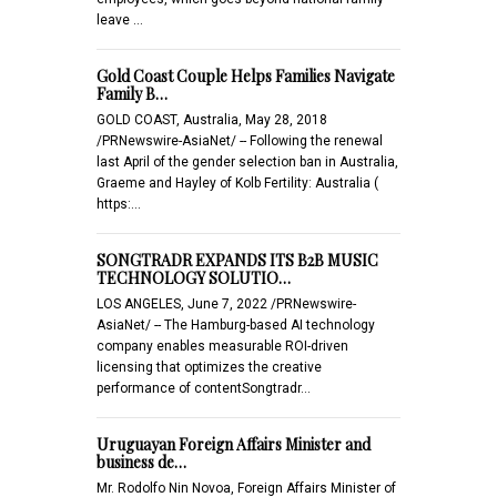
leave …
Gold Coast Couple Helps Families Navigate
Family B…
GOLD COAST, Australia, May 28, 2018
/PRNewswire-AsiaNet/ -- Following the renewal
last April of the gender selection ban in Australia,
Graeme and Hayley of Kolb Fertility: Australia (
https:…
SONGTRADR EXPANDS ITS B2B MUSIC
TECHNOLOGY SOLUTIO…
LOS ANGELES, June 7, 2022 /PRNewswire-
AsiaNet/ -- The Hamburg-based AI technology
company enables measurable ROI-driven
licensing that optimizes the creative
performance of contentSongtradr…
Uruguayan Foreign Affairs Minister and
business de…
Mr. Rodolfo Nin Novoa, Foreign Affairs Minister of