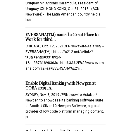
Uruguay Mr. Antonio Carambula, President of
Uruguay XXI HONG KONG, Oct 31, 2018 - (ACN
Newswire) - The Latin American country held a
bus…
EVERSANA(TM) named a Great Place to
Work for third…
CHICAGO, Oct. 12, 2021 /PRNewswire-AsiaNet/ --
EVERSANA(TM) [ https://c212.net/c/link/?
t=0&l=en&o=3318924-
1&h=3873189836&u=http%3A%2F%2Fwww.evers
ana.com%2F&a=EVERSANA%E2%…
Enable Digital Banking with Newgen at
COBA 2019, A…
SYDNEY, Nov. 8, 2019 /PRNewswire-AsiaNet/ -- -
Newgen to showcase its banking software suite
at Booth # Silver 10 Newgen Software, a global
provider of low code platform managing content,
pr…