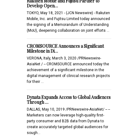
Rakuten Mobile and Fujitsu Partner to
Develop Open…
TOKYO, May 18, 2021 - (JCN Newswire) - Rakuten
Mobile, Inc. and Fujitsu Limited today announced
the signing of a Memorandum of Understanding
(MoU), deepening collaboration on joint efforts …
CROMSOURCE Announces a Significant
Milestone in Di…
VERONA, Italy, March 3, 2020 /PRNewswire-
AsiaNet / -- CROMSOURCE announced today the
achievement of a significant milestone in the
digital management of clinical research projects
for their …
Dynata Expands Access to Global Audiences
Through …
DALLAS, May 10, 2019 /PRNewswire-AsiaNet/ -- --
Marketers can now leverage high-quality first-
party consumer and B2B data from Dynata to
create accurately targeted global audiences for
sough…