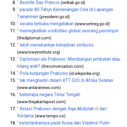
^
Bastille Day Prancis
(setkab.go.id)
^
parade 80 Tahun Kemenangan Cina di Lapangan
Tiananmen
(presidenri.go.id)
^
secara terbuka mengatakan
(www.setneg.go.id)
^
meningkatkan visibilitas global seorang pemimpin
(thediplomat.com)
^
lebih menekankan kehadiran simbolis
(www.lowyinstitute.org)
^
Diplomasi ala Prabowo: Membangun jembatan atau
hilang arah?
(theconversation.com)
^
Pola kunjungan Prabowo
(id.wikipedia.org)
^
tak menghadiri dalam KTT G20 di Afrika Selatan
(www.antaranews.com)
^
beberapa negara Timur Tengah
(www.thejakartapost.com)
^
Relasi Prabowo dengan Raja Abdullah II dari
Yordania
(www.tempo.co)
^
ketertarikannya pada Rusia dan Vladimir Putin