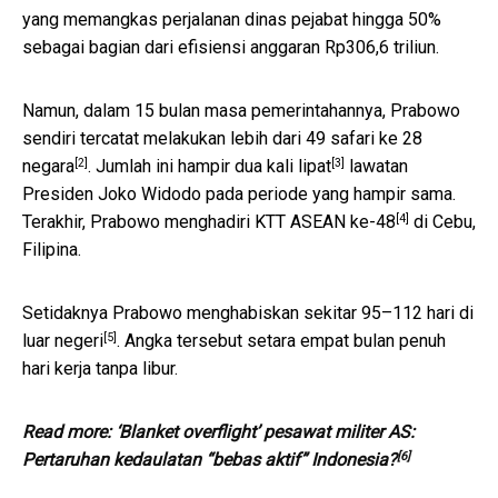
yang memangkas perjalanan dinas pejabat hingga 50%
sebagai bagian dari efisiensi anggaran Rp306,6 triliun.
Namun, dalam 15 bulan masa pemerintahannya, Prabowo
sendiri tercatat melakukan lebih dari
49 safari ke 28
[2]
[3]
negara
. Jumlah ini
hampir dua kali lipat
lawatan
Presiden Joko Widodo pada periode yang hampir sama.
[4]
Terakhir, Prabowo
menghadiri KTT ASEAN ke-48
di Cebu,
Filipina.
Setidaknya Prabowo menghabiskan sekitar
95–112 hari di
[5]
luar negeri
. Angka tersebut setara empat bulan penuh
hari kerja tanpa libur.
Read more:
‘Blanket overflight’ pesawat militer AS:
[6]
Pertaruhan kedaulatan “bebas aktif” Indonesia?