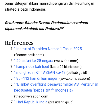
benar diterjemahkan menjadi pengaruh dan keuntungan
strategis bagi Indonesia.
Read more:
Blunder Dewan Perdamaian cerminan
[42]
diplomasi nirkaidah ala Prabowo
References
^
Instruksi Presiden Nomor 1 Tahun 2025
(finance.detik.com)
^
49 safari ke 28 negara
(www.bbc.com)
^
hampir dua kali lipat
(kabar24.bisnis.com)
^
menghadiri KTT ASEAN ke-48
(setkab.go.id)
^
95–112 hari di luar negeri
(www.kompas.com)
^
‘Blanket overflight’ pesawat militer AS: Pertaruhan
kedaulatan “bebas aktif” Indonesia?
(theconversation.com)
^
Hari Republik India
(presidenri.go.id)