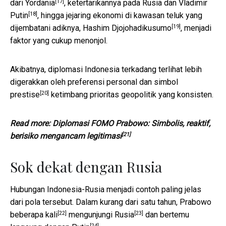
[17]
dari Yordania
,
ketertarikannya pada Rusia dan Vladimir
[18]
Putin
, hingga jejaring ekonomi di kawasan teluk yang
[19]
dijembatani adiknya,
Hashim Djojohadikusumo
, menjadi
faktor yang cukup menonjol.
Akibatnya, diplomasi Indonesia terkadang terlihat lebih
digerakkan oleh preferensi personal dan
simbol
[20]
prestise
ketimbang prioritas geopolitik yang konsisten.
Read more:
Diplomasi FOMO Prabowo: Simbolis, reaktif,
[21]
berisiko mengancam legitimasi
Sok dekat dengan Rusia
Hubungan Indonesia-Rusia menjadi contoh paling jelas
dari pola tersebut. Dalam kurang dari satu tahun, Prabowo
[22]
[23]
beberapa kali
mengunjungi Rusia
dan
bertemu
[24]