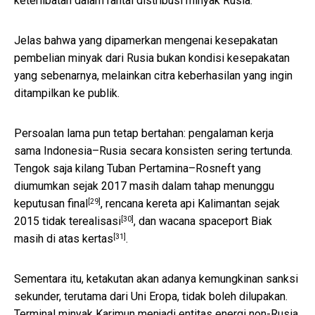
keterlibatan dalam rantai distribusi minyak Rusia.
Jelas bahwa yang dipamerkan mengenai kesepakatan
pembelian minyak dari Rusia bukan kondisi kesepakatan
yang sebenarnya, melainkan citra keberhasilan yang ingin
ditampilkan ke publik.
Persoalan lama pun tetap bertahan: pengalaman kerja
sama Indonesia–Rusia secara konsisten sering tertunda.
Tengok saja
kilang Tuban Pertamina–Rosneft yang
diumumkan sejak 2017 masih dalam tahap menunggu
[29]
keputusan final
, rencana
kereta api Kalimantan sejak
[30]
2015 tidak terealisasi
, dan
wacana spaceport Biak
[31]
masih di atas kertas
.
Sementara itu, ketakutan akan adanya kemungkinan sanksi
sekunder, terutama dari Uni Eropa, tidak boleh dilupakan.
Terminal minyak Karimun menjadi
entitas energi non-Rusia