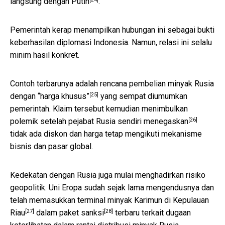
langsung dengan Putin
.
Pemerintah kerap menampilkan hubungan ini sebagai bukti
keberhasilan diplomasi Indonesia. Namun, relasi ini selalu
minim hasil konkret.
Contoh terbarunya adalah rencana pembelian minyak Rusia
[25]
dengan
“harga khusus”
yang sempat diumumkan
pemerintah. Klaim tersebut kemudian menimbulkan
[26]
polemik setelah
pejabat Rusia sendiri menegaskan
tidak ada diskon dan harga tetap mengikuti mekanisme
bisnis dan pasar global.
Kedekatan dengan Rusia juga mulai menghadirkan risiko
geopolitik. Uni Eropa sudah sejak lama mengendusnya dan
telah memasukkan
terminal minyak Karimun di Kepulauan
[27]
[28]
Riau
dalam
paket sanksi
terbaru terkait dugaan