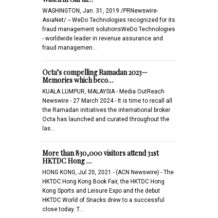
WASHINGTON, Jan. 31, 2019 /PRNewswire-
AsiaNet/ -- WeDo Technologies recognized for its
fraud management solutionsWeDo Technologies
- worldwide leader in revenue assurance and
fraud managemen…
Octa’s compelling Ramadan 2023—
Memories which beco…
KUALA LUMPUR, MALAYSIA - Media OutReach
Newswire - 27 March 2024 - It is time to recall all
the Ramadan initiatives the international broker
Octa has launched and curated throughout the
las…
More than 830,000 visitors attend 31st
HKTDC Hong …
HONG KONG, Jul 20, 2021 - (ACN Newswire) - The
HKTDC Hong Kong Book Fair, the HKTDC Hong
Kong Sports and Leisure Expo and the debut
HKTDC World of Snacks drew to a successful
close today. T…