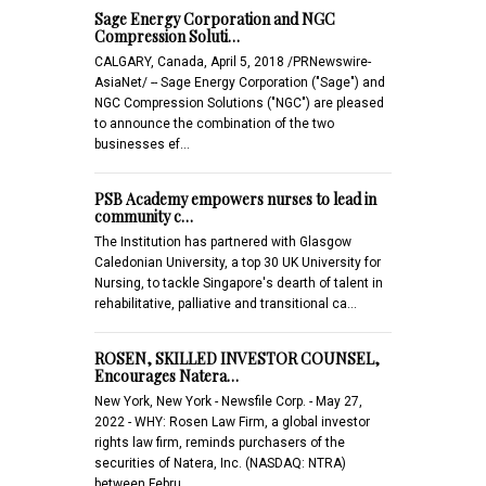
Sage Energy Corporation and NGC
Compression Soluti…
CALGARY, Canada, April 5, 2018 /PRNewswire-
AsiaNet/ -- Sage Energy Corporation ("Sage") and
NGC Compression Solutions ("NGC") are pleased
to announce the combination of the two
businesses ef…
PSB Academy empowers nurses to lead in
community c…
The Institution has partnered with Glasgow
Caledonian University, a top 30 UK University for
Nursing, to tackle Singapore's dearth of talent in
rehabilitative, palliative and transitional ca…
ROSEN, SKILLED INVESTOR COUNSEL,
Encourages Natera…
New York, New York - Newsfile Corp. - May 27,
2022 - WHY: Rosen Law Firm, a global investor
rights law firm, reminds purchasers of the
securities of Natera, Inc. (NASDAQ: NTRA)
between Febru…