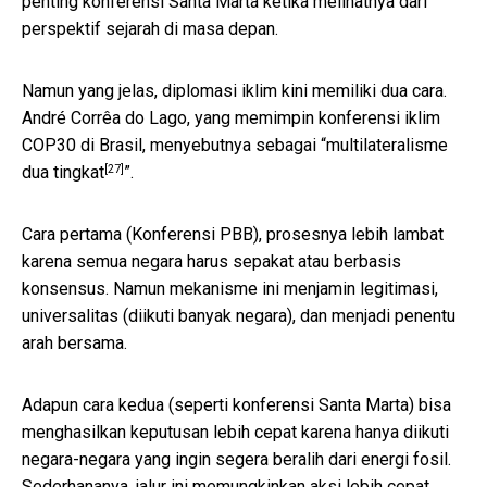
penting konferensi Santa Marta ketika melihatnya dari
perspektif sejarah di masa depan.
Namun yang jelas, diplomasi iklim kini memiliki dua cara.
André Corrêa do Lago, yang memimpin konferensi iklim
COP30 di Brasil, menyebutnya sebagai “
multilateralisme
[27]
dua tingkat
”.
Cara pertama (Konferensi PBB), prosesnya lebih lambat
karena semua negara harus sepakat atau berbasis
konsensus. Namun mekanisme ini menjamin legitimasi,
universalitas (diikuti banyak negara), dan menjadi penentu
arah bersama.
Adapun cara kedua (seperti konferensi Santa Marta) bisa
menghasilkan keputusan lebih cepat karena hanya diikuti
negara-negara yang ingin segera beralih dari energi fosil.
Sederhananya, jalur ini memungkinkan aksi lebih cepat