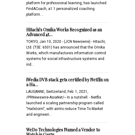
platform for professional learning, has launched
FindACoach, a1:1 personalized coaching
platform…
Hitachi's Omika Works Recognized as an
Advanced 4t…
TOKYO, Jan 10, 2020 - (JCN Newswire) - Hitachi,
Ltd. (TSE: 6501) has announced that the Omika
Works, which manufactures information control
systems for social infrastructure systems and
ind…
iWedia DVB stack gets certified by Netflix on
a Ha…
LAUSANNE, Switzerland, Feb. 1, 2021,
/PRNewswire-AsiaNet/-- In a nutshell: - Netflix
launched a scaling partnership program called
"Hailstorm", with aimto reduce Time To Market
and engineeri…
WeDo Technologies Named a Vendor to
Watch in Gartn…