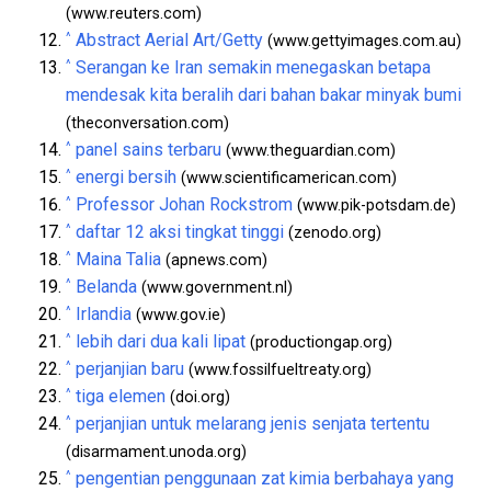
(www.reuters.com)
^
Abstract Aerial Art/Getty
(www.gettyimages.com.au)
^
Serangan ke Iran semakin menegaskan betapa
mendesak kita beralih dari bahan bakar minyak bumi
(theconversation.com)
^
panel sains terbaru
(www.theguardian.com)
^
energi bersih
(www.scientificamerican.com)
^
Professor Johan Rockstrom
(www.pik-potsdam.de)
^
daftar 12 aksi tingkat tinggi
(zenodo.org)
^
Maina Talia
(apnews.com)
^
Belanda
(www.government.nl)
^
Irlandia
(www.gov.ie)
^
lebih dari dua kali lipat
(productiongap.org)
^
perjanjian baru
(www.fossilfueltreaty.org)
^
tiga elemen
(doi.org)
^
perjanjian untuk melarang jenis senjata tertentu
(disarmament.unoda.org)
^
pengentian penggunaan zat kimia berbahaya yang