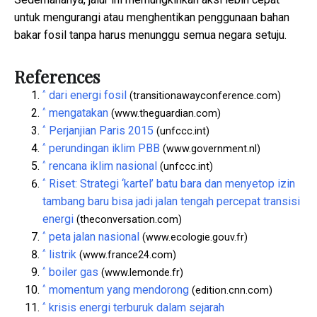
untuk mengurangi atau menghentikan penggunaan bahan
bakar fosil tanpa harus menunggu semua negara setuju.
References
^
dari energi fosil
(transitionawayconference.com)
^
mengatakan
(www.theguardian.com)
^
Perjanjian Paris 2015
(unfccc.int)
^
perundingan iklim PBB
(www.government.nl)
^
rencana iklim nasional
(unfccc.int)
^
Riset: Strategi ‘kartel’ batu bara dan menyetop izin
tambang baru bisa jadi jalan tengah percepat transisi
energi
(theconversation.com)
^
peta jalan nasional
(www.ecologie.gouv.fr)
^
listrik
(www.france24.com)
^
boiler gas
(www.lemonde.fr)
^
momentum yang mendorong
(edition.cnn.com)
^
krisis energi terburuk dalam sejarah