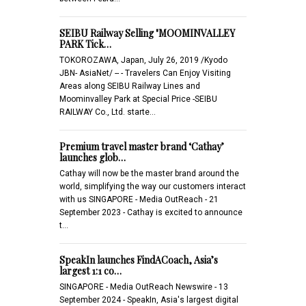
SEIBU Railway Selling "MOOMINVALLEY
PARK Tick…
TOKOROZAWA, Japan, July 26, 2019 /Kyodo
JBN- AsiaNet/ -- - Travelers Can Enjoy Visiting
Areas along SEIBU Railway Lines and
Moominvalley Park at Special Price -SEIBU
RAILWAY Co., Ltd. starte…
Premium travel master brand ‘Cathay’
launches glob…
Cathay will now be the master brand around the
world, simplifying the way our customers interact
with us SINGAPORE - Media OutReach - 21
September 2023 - Cathay is excited to announce
t…
SpeakIn launches FindACoach, Asia’s
largest 1:1 co…
SINGAPORE - Media OutReach Newswire - 13
September 2024 - SpeakIn, Asia's largest digital